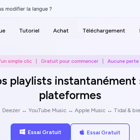
s modifier la langue ?
ue
Tutoriel
Achat
Téléchargement
'un simple clic
|
Gratuit pour commencer
|
Aucune perte
s playlists instantanément 
plateformes
 Deezer ↔ YouTube Music ↔ Apple Music ↔ Tidal & bien
Essai Gratuit
Essai Gratuit