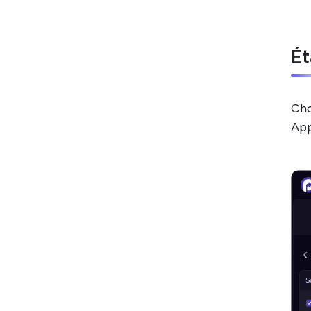
Ét
Cho
App